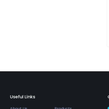
Useful Links
About Us
Products