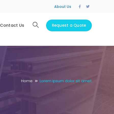
Facebook
Twitter
About Us
Profile
Profile
Contact Us
Request a Quote
Home
Lorem ipsum dolor sit amet