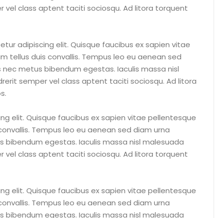
 vel class aptent taciti sociosqu. Ad litora torquent
ur adipiscing elit. Quisque faucibus ex sapien vitae
um tellus duis convallis. Tempus leo eu aenean sed
us nec metus bibendum egestas. Iaculis massa nisl
erit semper vel class aptent taciti sociosqu. Ad litora
s.
ng elit. Quisque faucibus ex sapien vitae pellentesque
s convallis. Tempus leo eu aenean sed diam urna
tus bibendum egestas. Iaculis massa nisl malesuada
 vel class aptent taciti sociosqu. Ad litora torquent
ng elit. Quisque faucibus ex sapien vitae pellentesque
s convallis. Tempus leo eu aenean sed diam urna
tus bibendum egestas. Iaculis massa nisl malesuada