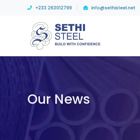
+233 263012799
info@sethisteel.net
Our News